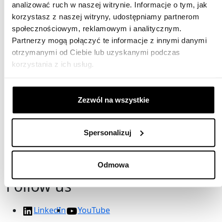
analizować ruch w naszej witrynie. Informacje o tym, jak
korzystasz z naszej witryny, udostępniamy partnerom
społecznościowym, reklamowym i analitycznym.
Follow us
Partnerzy mogą połączyć te informacje z innymi danymi
otrzymanymi od Ciebie lub uzyskanymi podczas
LinkedIn
YouTube
korzystania z ich usług.
Contact
Zezwól na wszystkie
ul. Serwisowa 3 lok. 6
05-082 Blizne Łaszczyńskiego
Spersonalizuj
Tel: +48 22 862 45 57
E-mail:
biuro@lintegra.pl
Odmowa
Follow us
LinkedIn
YouTube