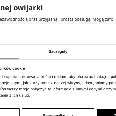
nej owijarki
iezawodnością oraz przyjazną i prostą obsługą. Mogą zafol
dują się owijarki półautomatyczne talerzowe, ramieniowe i
ować od najprostszego urządzenia bez wstępnego rozciągu 
o gwarancja jakości i niezawodności, urządzenia wyprodu
Szczegóły
 plików cookie
do spersonalizowania treści i reklam, aby oferować funkcje sp
ormacje o tym, jak korzystasz z naszej witryny, udostępniamy p
Partnerzy mogą połączyć te informacje z innymi danymi otrzym
nia z ich usług.
Spersonalizuj
Z