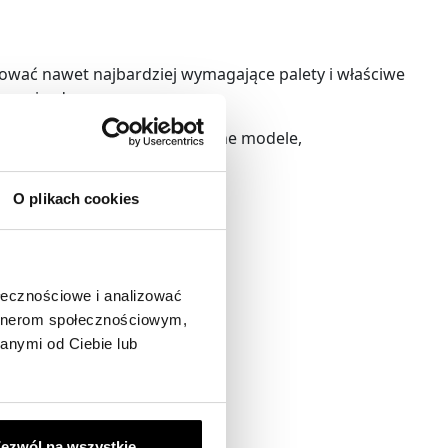
iować nawet najbardziej wymagające palety i właściwe
 samojezdne.
folii stretch, po zaawansowane modele,
kowane są we Włoszech.
O plikach cookies
ołecznościowe i analizować
artnerom społecznościowym,
anymi od Ciebie lub
ezwól na wszystkie