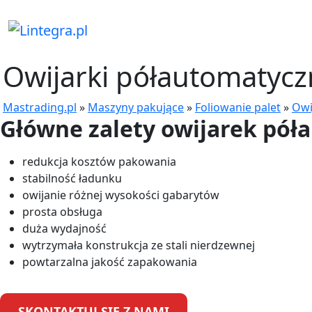
Owijarki półautomatyc
Mastrading.pl
»
Maszyny pakujące
»
Foliowanie palet
»
Owi
Główne zalety owijarek pół
redukcja kosztów pakowania
stabilność ładunku
owijanie różnej wysokości gabarytów
prosta obsługa
duża wydajność
wytrzymała konstrukcja ze stali nierdzewnej
powtarzalna jakość zapakowania
SKONTAKTUJ SIĘ Z NAMI