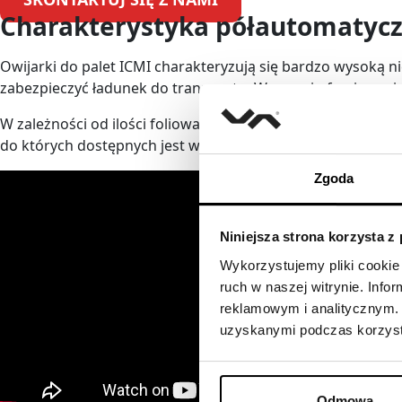
Charakterystyka półautomatycz
Owijarki do palet ICMI charakteryzują się bardzo wysoką n
zabezpieczyć ładunek do transportu. W naszej ofercie znaj
W zależności od ilości foliowania palet, możemy zapropon
do których dostępnych jest wiele dodatkowych opcji.
ICMI
t
Zgoda
Niniejsza strona korzysta z
Wykorzystujemy pliki cookie 
ruch w naszej witrynie. Inf
reklamowym i analitycznym. 
uzyskanymi podczas korzysta
Odmowa