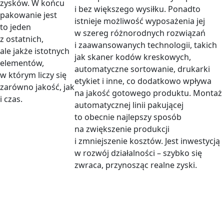
zysków. W końcu
i bez większego wysiłku. Ponadto
pakowanie jest
istnieje możliwość wyposażenia jej
to jeden
w szereg różnorodnych rozwiązań
z ostatnich,
i zaawansowanych technologii, takich
ale jakże istotnych
jak skaner kodów kreskowych,
elementów,
automatyczne sortowanie, drukarki
w którym liczy się
etykiet i inne, co dodatkowo wpływa
zarówno jakość, jak
na jakość gotowego produktu. Montaż
i czas.
automatycznej linii pakującej
to obecnie najlepszy sposób
na zwiększenie produkcji
i zmniejszenie kosztów. Jest inwestycją
w rozwój działalności – szybko się
zwraca, przynosząc realne zyski.
Jak się wyróżniamy?
Wiemy jak połączyć możliwości