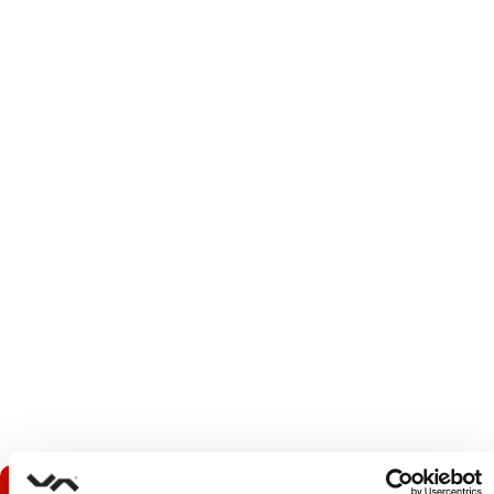
Twojej firmy z szerokim wyborem
rozwiązań w automatyzacji procesów
pakowania.
Cenimy Twój potencjał i chęć rozwoju,
pomożemy przyśpieszyć wydajność
Twojego zakładu.
Patrzymy w przyszłość i widzimy
nadchodzące zmiany.
Jesteśmy gotowi stanąć im naprzeciw.
Możesz nam zaufać.