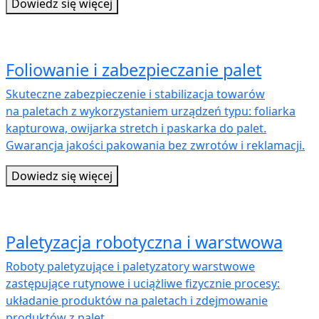
Dowiedz się więcej
Foliowanie i zabezpieczanie palet
Skuteczne zabezpieczenie i stabilizacja towarów
na paletach z wykorzystaniem urządzeń typu: foliarka
kapturowa, owijarka stretch i paskarka do palet.
Gwarancja jakości pakowania bez zwrotów i reklamacji.
Dowiedz się więcej
Paletyzacja robotyczna i warstwowa
Roboty paletyzujące i paletyzatory warstwowe
zastępujące rutynowe i uciążliwe fizycznie procesy:
układanie produktów na paletach i zdejmowanie
produktów z palet.