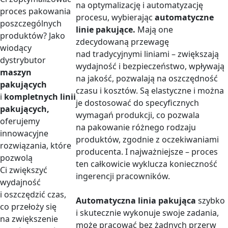
na optymalizację i automatyzację
proces pakowania
procesu, wybierając
automatyczne
poszczególnych
linie pakujące.
Mają one
produktów? Jako
zdecydowaną przewagę
wiodący
nad tradycyjnymi liniami – zwiększają
dystrybutor
wydajność i bezpieczeństwo, wpływają
maszyn
na jakość, pozwalają na oszczędność
pakujących
czasu i kosztów. Są elastyczne i można
i
kompletnych linii
je dostosować do specyficznych
pakujących,
wymagań produkcji, co pozwala
oferujemy
na pakowanie różnego rodzaju
innowacyjne
produktów, zgodnie z oczekiwaniami
rozwiązania, które
producenta. I najważniejsze – proces
pozwolą
ten całkowicie wyklucza konieczność
Ci zwiększyć
ingerencji pracowników.
wydajność
i oszczędzić czas,
Automatyczna linia pakująca
szybko
co przełoży się
i skutecznie wykonuje swoje zadania,
na zwiększenie
może pracować bez żadnych przerw