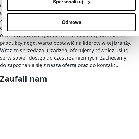
Spersonalizuj
Oferujemy kompleksowe usługi i rozwiązania, które
usprawniają i automatyzują końcowe procesy produkcji.
Zapewniamy pełne wsparcie na każdym etapie współpracy,
Odmowa
doradztwo oraz profesjonalną instalację. Myśląc
o wprowadzeniu systemów automatyzacji do zakładu
produkcyjnego, warto postawić na liderów w tej branży.
Wraz ze sprzedażą urządzeń, oferujemy również usługi
serwisowe i dostęp do części zamiennych. Zachęcamy
do zapoznania się z naszą ofertą oraz do kontaktu.
Zaufali nam