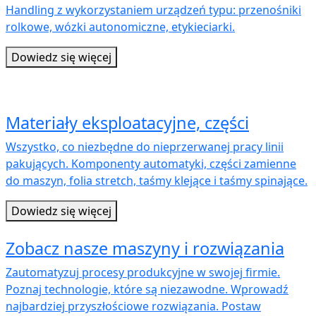
Handling z wykorzystaniem urządzeń typu: przenośniki
rolkowe, wózki autonomiczne, etykieciarki.
Dowiedz się więcej
Materiały eksploatacyjne, części
Wszystko, co niezbędne do nieprzerwanej pracy linii
pakujących. Komponenty automatyki, części zamienne
do maszyn, folia stretch, taśmy klejące i taśmy spinające.
Dowiedz się więcej
Zobacz nasze maszyny i rozwiązania
Zautomatyzuj procesy produkcyjne w swojej firmie.
Poznaj technologie, które są niezawodne. Wprowadź
najbardziej przyszłościowe rozwiązania. Postaw