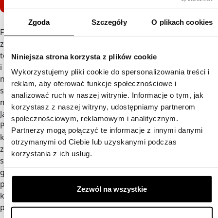
Dowiedz się więcej
Zgoda
Szczegóły
O plikach cookies
Fachowa wiedza, bogate doświadczenie oraz współpraca
z najlepszymi światowymi producentami i liderami danej
technologii sprawia, że dobieramy, integrujemy
Niniejsza strona korzysta z plików cookie
i wdrażamy jak najlepsze rozwiązania, przekładające się
Wykorzystujemy pliki cookie do spersonalizowania treści i
na maksymalną wydajność procesu pakowania. Zajmujemy
reklam, aby oferować funkcje społecznościowe i
się dystrybucją, wdrażaniem i serwisem jednostkowych
analizować ruch w naszej witrynie. Informacje o tym, jak
maszyn pakujących oraz kompletnych linii pakujących.
korzystasz z naszej witryny, udostępniamy partnerom
Jakość to najważniejszy wykładnik naszej działalności.
społecznościowym, reklamowym i analitycznym.
Posiadamy zespół doskonałych techników,
Partnerzy mogą połączyć te informacje z innymi danymi
którzy są w stanie zrealizować każde zlecenie – zarówno
otrzymanymi od Ciebie lub uzyskanymi podczas
zmodernizować starsze rozwiązania, optymalizując
korzystania z ich usług.
system, który w danym zakładzie już istnieje, dopasowując
go do współczesnych standardów, jak i stworzyć nową linię
pakującą, całkowicie od podstaw, w przedsiębiorstwie,
Zezwól na wszystkie
które unowocześnia swoją produkcję lub które dopiero
powstaje.