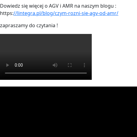
Dowiedz się więcej o AGV i AMR na naszym blogu :
https:
//lintegra.pl/blog/czym-rozni-sie-agv-od-amr/
zapraszamy do czytania !