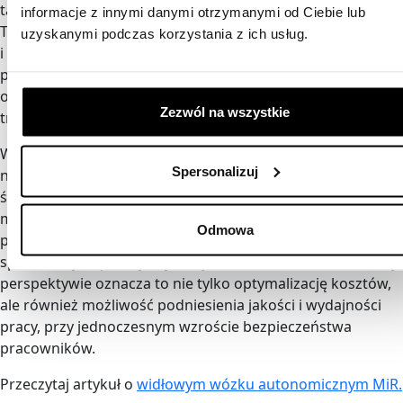
takie jak LIDAR, kamery oraz zaawansowane algorytmy AI.
informacje z innymi danymi otrzymanymi od Ciebie lub
To właśnie te funkcje umożliwiają im skanowanie otoczenia
uzyskanymi podczas korzystania z ich usług.
i unikanie przeszkód. Dzięki temu są w stanie
przemieszczać się w dynamicznych środowiskach, gdzie
obecność ludzi oraz innych pojazdów może wpływać na ich
Zezwól na wszystkie
trasę.
Wdrożenie autonomicznych wózków mobilnych to krok
Spersonalizuj
naprzód w stronę nowoczesnego, zautomatyzowanego
środowiska pracy. Dzięki AMR-om procesy logistyczne
mogą być realizowane szybciej, bezpieczniej i z większą
Odmowa
precyzją niż kiedykolwiek wcześniej, co przekształca
sposób, w jaki pracujemy z ciężkimi ładunkami. W dłuższej
perspektywie oznacza to nie tylko optymalizację kosztów,
ale również możliwość podniesienia jakości i wydajności
pracy, przy jednoczesnym wzroście bezpieczeństwa
pracowników.
Przeczytaj artykuł o
widłowym wózku autonomicznym MiR.