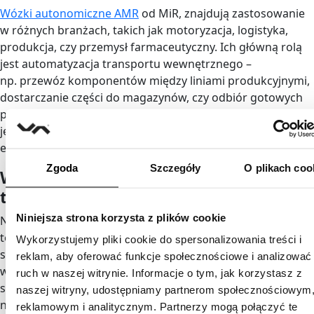
Wózki autonomiczne AMR
od MiR, znajdują zastosowanie
w różnych branżach, takich jak motoryzacja, logistyka,
produkcja, czy przemysł farmaceutyczny. Ich główną rolą
jest automatyzacja transportu wewnętrznego –
np. przewóz komponentów między liniami produkcyjnymi,
dostarczanie części do magazynów, czy odbiór gotowych
produktów. Dzięki zastosowaniu tych robotów możliwe
jest zredukowanie kosztów operacyjnych oraz zwiększenie
efektywności procesów logistycznych.
Zgoda
Szczegóły
O plikach coo
Wózki autonomiczne
to bezpieczeństwo dla ludzi
Niniejsza strona korzysta z plików cookie
Najwyższym priorytetem jest bezpieczeństwo. AMR od MiR
to wózki samojezdne, które dzięki zaawansowanym
Wykorzystujemy pliki cookie do spersonalizowania treści i
systemom nawigacji potrafią poruszać się
reklam, aby oferować funkcje społecznościowe i analizować
w przestrzeniach przemysłowych bez konieczności
ruch w naszej witrynie. Informacje o tym, jak korzystasz z
stosowania fizycznych prowadnic czy znaczników
naszej witryny, udostępniamy partnerom społecznościowym
na podłodze. Roboty te wykorzystują również technologie
reklamowym i analitycznym. Partnerzy mogą połączyć te