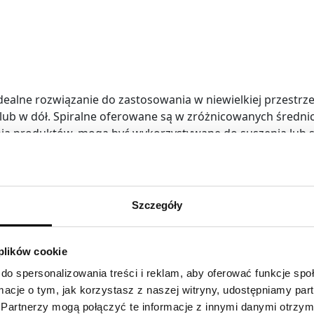
o idealne rozwiązanie do zastosowania w niewielkiej przestr
ub w dół. Spiralne oferowane są w zróżnicowanych średnic
ia produktów, mogą być wykorzystywane do suszenia lub s
re można umieścić na różnych wysokościach i w różnych kie
j gamy produktów, zarówno w fabrykach, jak i magazynach.
Szczegóły
 plików cookie
do spersonalizowania treści i reklam, aby oferować funkcje sp
ormacje o tym, jak korzystasz z naszej witryny, udostępniamy p
Partnerzy mogą połączyć te informacje z innymi danymi otrzym