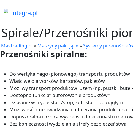
Spirale/Przenośniki pi
Mastrading.pl
»
Maszyny pakujące
»
Systemy przenośnikó
Przenośniki spiralne:
Do wertykalnego (pionowego) transportu produktów
Właściwe dla worków, kartonów, pakietów
Możliwy transport produktów luzem (np. puszki, butelk
Dostępna funkcja” buforowanie produktów”
Działanie w trybie start/stop, soft start lub ciągłym
Możliwość doprowadzania i odbierania produktu na r
Dopuszczalna różnica wysokości do kilkunastu metró
Bez konieczności wydzielania strefy bezpieczeństwa