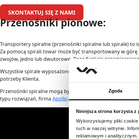
SKONTAKTUJ SIĘ Z NAMI
Przenośniki pionowe:
Transportery spiralne (przenośniki spiralne lub spirale) t
Za pomocą spirali towar może być transportowany w górę l
zwojów, jedno lub dwutorowe. Poza funkcją przemieszczan
Wszystkie spirale wyposażone są w wejście i wyjście, któ
potrzeby Klienta.
Przenośniki spiralne mogą być wykorzystywane do szerokie
Zgoda
typu rozwiązań, firma
Apollo
.
Niniejsza strona korzysta z
Wykorzystujemy pliki cookie 
ruch w naszej witrynie. Inf
reklamowym i analitycznym. 