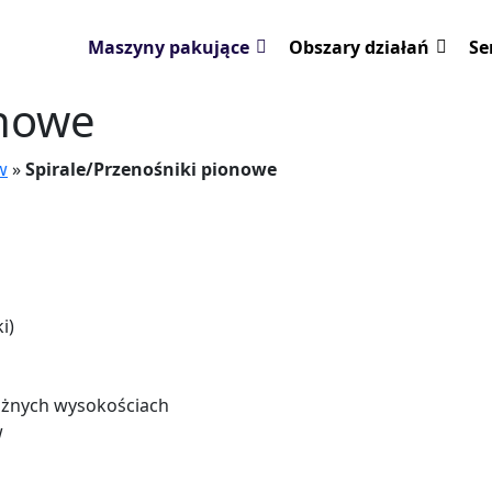
Maszyny pakujące
Obszary działań
Se
onowe
w
»
Spirale/Przenośniki pionowe
i)
óżnych wysokościach
w