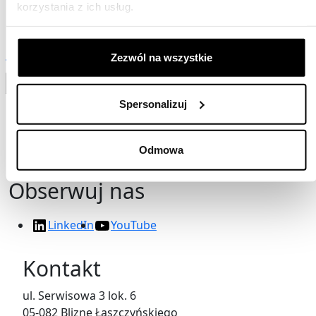
korzystania z ich usług.
Foliarki kapturowe stretch-hood
Zezwól na wszystkie
Dowiedz się więcej
Spersonalizuj
Odmowa
Obserwuj nas
LinkedIn
YouTube
Kontakt
ul. Serwisowa 3 lok. 6
05-082 Blizne Łaszczyńskiego