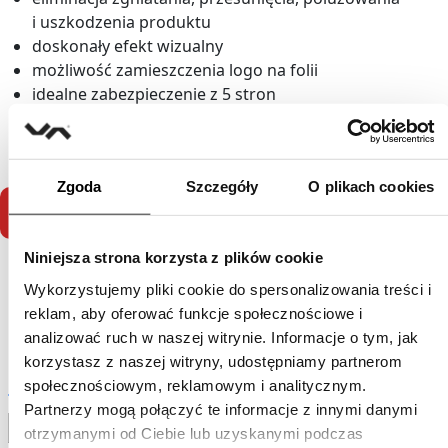
i uszkodzenia produktu
doskonały efekt wizualny
możliwość zamieszczenia logo na folii
idealne zabezpieczenie z 5 stron
zabezpieczenie ładunku przed wodą i wilgocią
izolacja od kurzu, brudu, wszelkiego pyłu
Zgoda
Szczegóły
O plikach cookies
SKONTAKTUJ SIĘ Z NAMI
Dowiedz się więcej na temat
Niniejsza strona korzysta z plików cookie
foliarek kapturowych stretch-hood:
Wykorzystujemy pliki cookie do spersonalizowania treści i
reklam, aby oferować funkcje społecznościowe i
analizować ruch w naszej witrynie. Informacje o tym, jak
korzystasz z naszej witryny, udostępniamy partnerom
Urządzenia
społecznościowym, reklamowym i analitycznym.
Partnerzy mogą połączyć te informacje z innymi danymi
Dowiedz się więcej
otrzymanymi od Ciebie lub uzyskanymi podczas