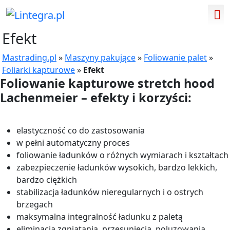
Efekt
Mastrading.pl
»
Maszyny pakujące
»
Foliowanie palet
»
Foliarki kapturowe
»
Efekt
Foliowanie kapturowe stretch hood
Lachenmeier – efekty i korzyści
:
elastyczność co do zastosowania
w pełni automatyczny proces
foliowanie ładunków o różnych wymiarach i kształtach
zabezpieczenie ładunków wysokich, bardzo lekkich,
bardzo ciężkich
stabilizacja ładunków nieregularnych i o ostrych
brzegach
maksymalna integralność ładunku z paletą
eliminacja zgniatania, przesunięcia, poluzowania